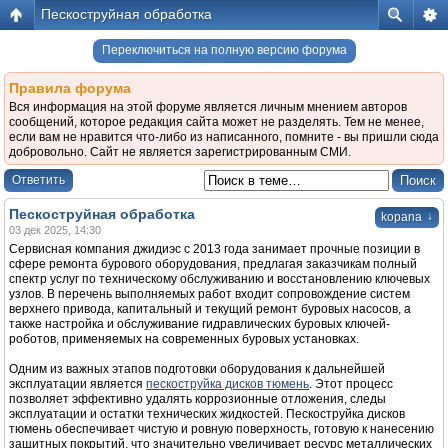
Пескоструйная обработка
Переключиться на полную версию форума
Правила форума
Вся информация на этой форуме является личным мнением авторов
сообщений, которое редакция сайта может не разделять. Тем не менее,
если вам не нравится что-либо из написанного, помните - вы пришли сюда
добровольно. Сайт не является зарегистрированным СМИ.
Ответить
Пескоструйная обработка
↓
kopana
03 дек 2025, 14:30
Сервисная компания джидиэс с 2013 года занимает прочные позиции в
сфере ремонта бурового оборудования, предлагая заказчикам полный
спектр услуг по техническому обслуживанию и восстановлению ключевых
узлов. В перечень выполняемых работ входит сопровождение систем
верхнего привода, капитальный и текущий ремонт буровых насосов, а
также настройка и обслуживание гидравлических буровых ключей-
роботов, применяемых на современных буровых установках.
Одним из важных этапов подготовки оборудования к дальнейшей
эксплуатации является
пескоструйка дисков тюмень
. Этот процесс
позволяет эффективно удалять коррозионные отложения, следы
эксплуатации и остатки технических жидкостей. Пескоструйка дисков
тюмень обеспечивает чистую и ровную поверхность, готовую к нанесению
защитных покрытий, что значительно увеличивает ресурс металлических