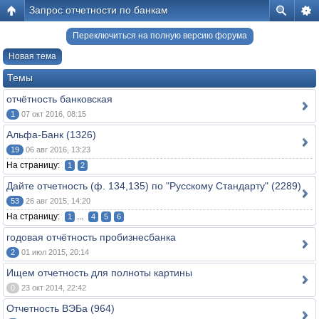
Запрос отчетности по банкам
Переключиться на полную версию форума
Новая тема
Темы
отчётность банковская
1
07 окт 2016, 08:15
Альфа-Банк (1326)
19
06 авг 2016, 13:23
На страницу:
1
2
Дайте отчетность (ф. 134,135) по "Русскому Стандарту" (2289)
53
26 авг 2015, 14:20
На страницу:
...
1
4
5
6
годовая отчётность пробизнесбанка
2
01 июл 2015, 20:14
Ищем отчетность для полноты картины
0
23 окт 2014, 22:42
Отчетность ВЭБа (964)