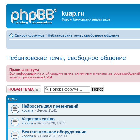
kuap.ru
Форум банковских аналитиков
Список форумов
‹
Небанковские темы, свободное общение
Небанковские темы, свободное общение
Правила форума
Вся информация на этой форуме является личным мнением авторов сообщений, к
зарегистрированным СМИ.
Новая тема
ТЕМЫ
Нейросеть для презентаций
kopana
» Вчера, 13:41
Vegastars casino
kopana
» 04 авг 2026, 16:02
Вентиляционное оборудование
kopana
» 30 июл 2026, 22:00