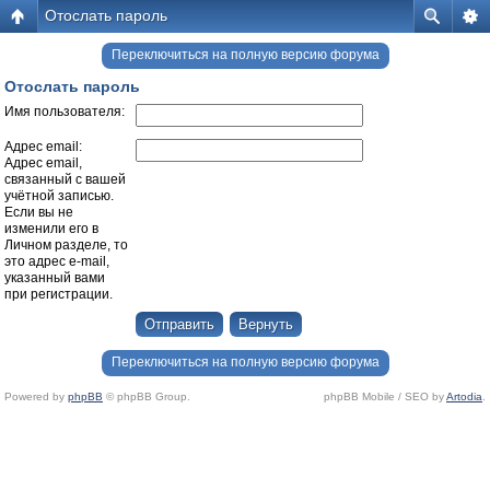
Отослать пароль
Переключиться на полную версию форума
Отослать пароль
Имя пользователя:
Адрес email:
Адрес email,
связанный с вашей
учётной записью.
Если вы не
изменили его в
Личном разделе, то
это адрес e-mail,
указанный вами
при регистрации.
Переключиться на полную версию форума
Powered by
phpBB
© phpBB Group.
phpBB Mobile / SEO by
Artodia
.