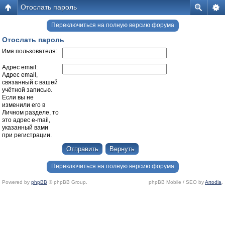
Отослать пароль
Переключиться на полную версию форума
Отослать пароль
Имя пользователя:
Адрес email:
Адрес email,
связанный с вашей
учётной записью.
Если вы не
изменили его в
Личном разделе, то
это адрес e-mail,
указанный вами
при регистрации.
Переключиться на полную версию форума
Powered by
phpBB
© phpBB Group.
phpBB Mobile / SEO by
Artodia
.