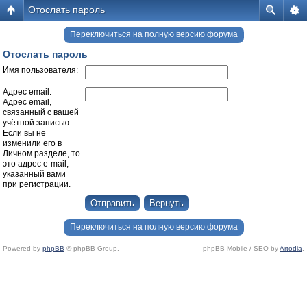
Отослать пароль
Переключиться на полную версию форума
Отослать пароль
Имя пользователя:
Адрес email:
Адрес email,
связанный с вашей
учётной записью.
Если вы не
изменили его в
Личном разделе, то
это адрес e-mail,
указанный вами
при регистрации.
Переключиться на полную версию форума
Powered by
phpBB
© phpBB Group.
phpBB Mobile / SEO by
Artodia
.