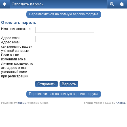
Отослать пароль
Переключиться на полную версию форума
Отослать пароль
Имя пользователя:
Адрес email:
Адрес email,
связанный с вашей
учётной записью.
Если вы не
изменили его в
Личном разделе, то
это адрес e-mail,
указанный вами
при регистрации.
Переключиться на полную версию форума
Powered by
phpBB
© phpBB Group.
phpBB Mobile / SEO by
Artodia
.