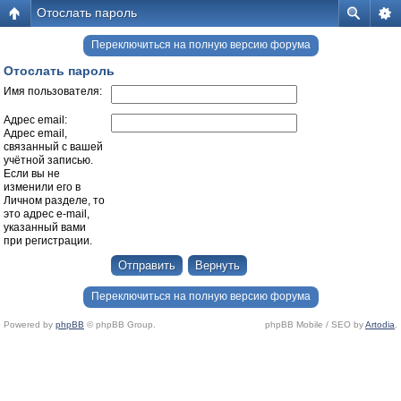
Отослать пароль
Переключиться на полную версию форума
Отослать пароль
Имя пользователя:
Адрес email:
Адрес email,
связанный с вашей
учётной записью.
Если вы не
изменили его в
Личном разделе, то
это адрес e-mail,
указанный вами
при регистрации.
Переключиться на полную версию форума
Powered by
phpBB
© phpBB Group.
phpBB Mobile / SEO by
Artodia
.