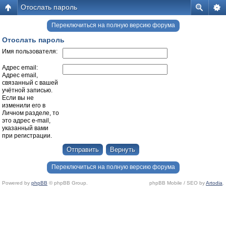
Отослать пароль
Переключиться на полную версию форума
Отослать пароль
Имя пользователя:
Адрес email:
Адрес email,
связанный с вашей
учётной записью.
Если вы не
изменили его в
Личном разделе, то
это адрес e-mail,
указанный вами
при регистрации.
Переключиться на полную версию форума
Powered by
phpBB
© phpBB Group.
phpBB Mobile / SEO by
Artodia
.