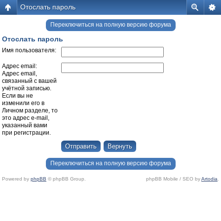
Отослать пароль
Переключиться на полную версию форума
Отослать пароль
Имя пользователя:
Адрес email:
Адрес email,
связанный с вашей
учётной записью.
Если вы не
изменили его в
Личном разделе, то
это адрес e-mail,
указанный вами
при регистрации.
Переключиться на полную версию форума
Powered by
phpBB
© phpBB Group.
phpBB Mobile / SEO by
Artodia
.