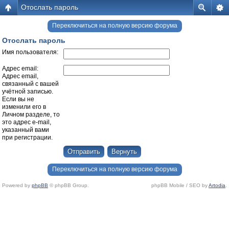
Отослать пароль
Переключиться на полную версию форума
Отослать пароль
Имя пользователя:
Адрес email:
Адрес email,
связанный с вашей
учётной записью.
Если вы не
изменили его в
Личном разделе, то
это адрес e-mail,
указанный вами
при регистрации.
Переключиться на полную версию форума
Powered by
phpBB
© phpBB Group.
phpBB Mobile / SEO by
Artodia
.