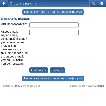
Отослать пароль
Переключиться на полную версию форума
Отослать пароль
Имя пользователя:
Адрес email:
Адрес email,
связанный с вашей
учётной записью.
Если вы не
изменили его в
Личном разделе, то
это адрес e-mail,
указанный вами
при регистрации.
Переключиться на полную версию форума
Powered by
phpBB
© phpBB Group.
phpBB Mobile / SEO by
Artodia
.