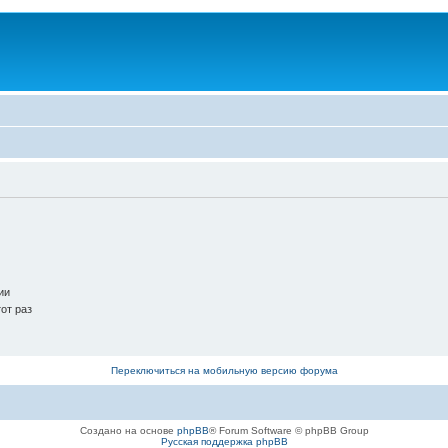
ии
от раз
Переключиться на мобильную версию форума
Создано на основе
phpBB
® Forum Software © phpBB Group
Русская поддержка phpBB