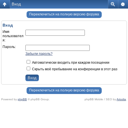
Вход
Переключиться на полную версию форума
Вход
Имя
пользовател
я:
Пароль:
Забыли пароль?
Автоматически входить при каждом посещении
Скрыть моё пребывание на конференции в этот раз
Переключиться на полную версию форума
Powered by
phpBB
© phpBB Group.
phpBB Mobile / SEO by
Artodia
.