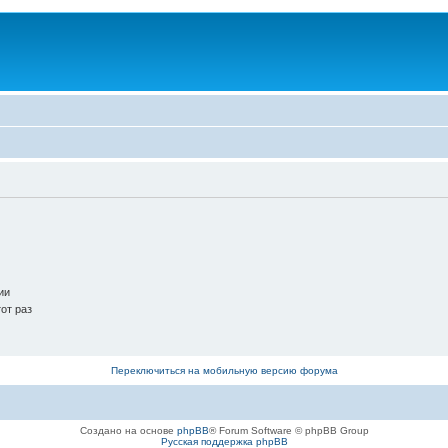
ии
от раз
Переключиться на мобильную версию форума
Создано на основе
phpBB
® Forum Software © phpBB Group
Русская поддержка phpBB