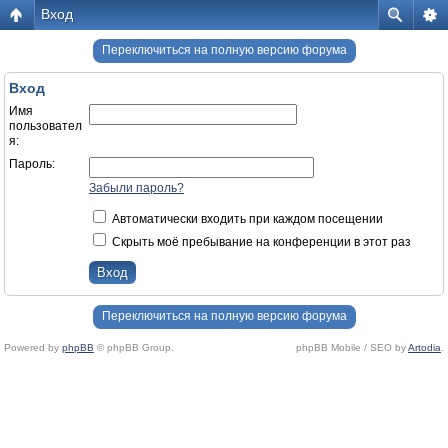
Вход
Переключиться на полную версию форума
Вход
Имя
пользовател
я:
Пароль:
Забыли пароль?
Автоматически входить при каждом посещении
Скрыть моё пребывание на конференции в этот раз
Переключиться на полную версию форума
Powered by
phpBB
© phpBB Group.
phpBB Mobile / SEO by
Artodia
.