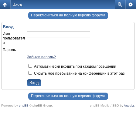
Вход
Переключиться на полную версию форума
Вход
Имя
пользовател
я:
Пароль:
Забыли пароль?
Автоматически входить при каждом посещении
Скрыть моё пребывание на конференции в этот раз
Переключиться на полную версию форума
Powered by
phpBB
© phpBB Group.
phpBB Mobile / SEO by
Artodia
.