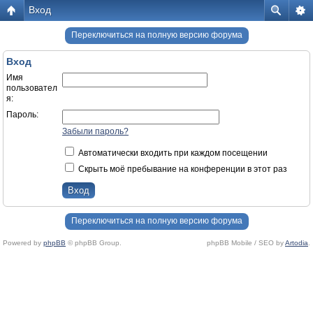
Вход
Переключиться на полную версию форума
Вход
Имя
пользовател
я:
Пароль:
Забыли пароль?
Автоматически входить при каждом посещении
Скрыть моё пребывание на конференции в этот раз
Переключиться на полную версию форума
Powered by
phpBB
© phpBB Group.
phpBB Mobile / SEO by
Artodia
.