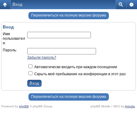
Вход
Переключиться на полную версию форума
Вход
Имя
пользовател
я:
Пароль:
Забыли пароль?
Автоматически входить при каждом посещении
Скрыть моё пребывание на конференции в этот раз
Переключиться на полную версию форума
Powered by
phpBB
© phpBB Group.
phpBB Mobile / SEO by
Artodia
.