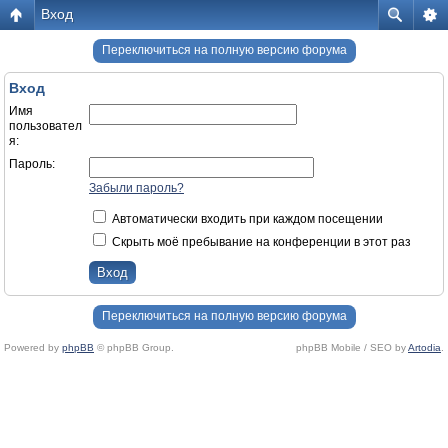
Вход
Переключиться на полную версию форума
Вход
Имя
пользовател
я:
Пароль:
Забыли пароль?
Автоматически входить при каждом посещении
Скрыть моё пребывание на конференции в этот раз
Переключиться на полную версию форума
Powered by
phpBB
© phpBB Group.
phpBB Mobile / SEO by
Artodia
.