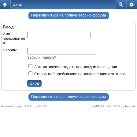
Вход
Переключиться на полную версию форума
Вход
Имя
пользовател
я:
Пароль:
Забыли пароль?
Автоматически входить при каждом посещении
Скрыть моё пребывание на конференции в этот раз
Переключиться на полную версию форума
Powered by
phpBB
© phpBB Group.
phpBB Mobile / SEO by
Artodia
.