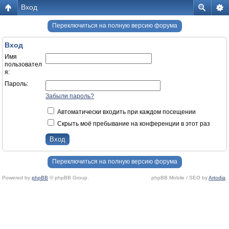
Вход
Переключиться на полную версию форума
Вход
Имя
пользовател
я:
Пароль:
Забыли пароль?
Автоматически входить при каждом посещении
Скрыть моё пребывание на конференции в этот раз
Переключиться на полную версию форума
Powered by
phpBB
© phpBB Group.
phpBB Mobile / SEO by
Artodia
.