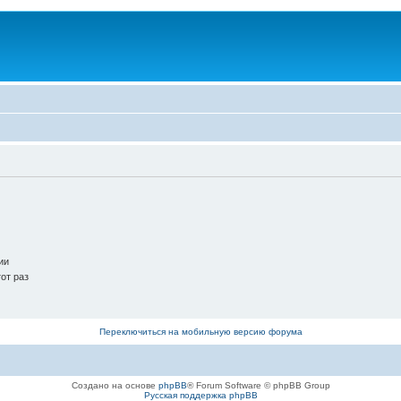
ии
от раз
Переключиться на мобильную версию форума
Создано на основе
phpBB
® Forum Software © phpBB Group
Русская поддержка phpBB