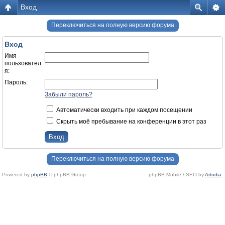
Вход
Переключиться на полную версию форума
Вход
Имя
пользовател
я:
Пароль:
Забыли пароль?
Автоматически входить при каждом посещении
Скрыть моё пребывание на конференции в этот раз
Переключиться на полную версию форума
Powered by
phpBB
© phpBB Group.
phpBB Mobile / SEO by
Artodia
.