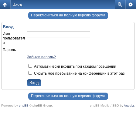
Вход
Переключиться на полную версию форума
Вход
Имя
пользовател
я:
Пароль:
Забыли пароль?
Автоматически входить при каждом посещении
Скрыть моё пребывание на конференции в этот раз
Переключиться на полную версию форума
Powered by
phpBB
© phpBB Group.
phpBB Mobile / SEO by
Artodia
.