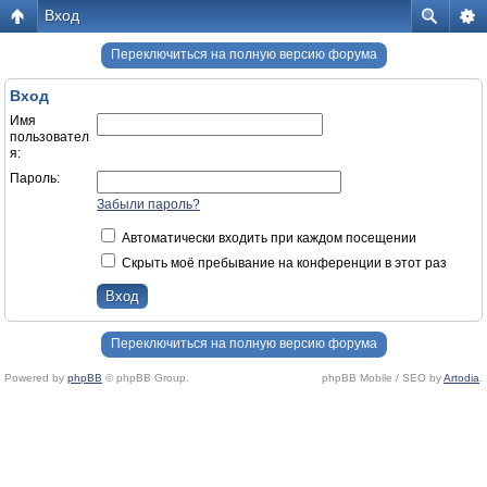
Вход
Переключиться на полную версию форума
Вход
Имя
пользовател
я:
Пароль:
Забыли пароль?
Автоматически входить при каждом посещении
Скрыть моё пребывание на конференции в этот раз
Переключиться на полную версию форума
Powered by
phpBB
© phpBB Group.
phpBB Mobile / SEO by
Artodia
.