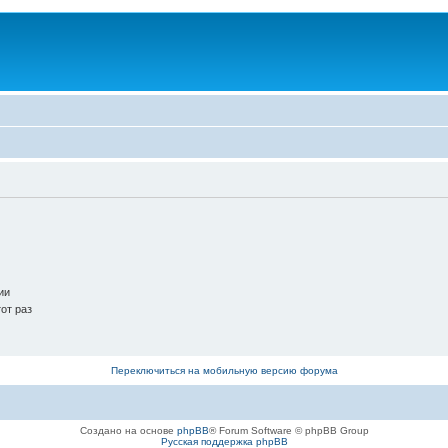
ии
от раз
Переключиться на мобильную версию форума
Создано на основе
phpBB
® Forum Software © phpBB Group
Русская поддержка phpBB