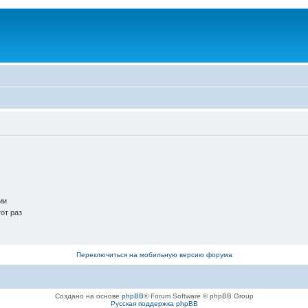
ии
от раз
Переключиться на мобильную версию форума
Создано на основе
phpBB
® Forum Software © phpBB Group
Русская поддержка phpBB