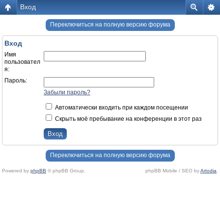
Вход
Переключиться на полную версию форума
Вход
Имя
пользовател
я:
Пароль:
Забыли пароль?
Автоматически входить при каждом посещении
Скрыть моё пребывание на конференции в этот раз
Переключиться на полную версию форума
Powered by
phpBB
© phpBB Group.
phpBB Mobile / SEO by
Artodia
.