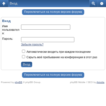
Вход
Переключиться на полную версию форума
Вход
Имя
пользовател
я:
Пароль:
Забыли пароль?
Автоматически входить при каждом посещении
Скрыть моё пребывание на конференции в этот раз
Переключиться на полную версию форума
Powered by
phpBB
© phpBB Group.
phpBB Mobile / SEO by
Artodia
.