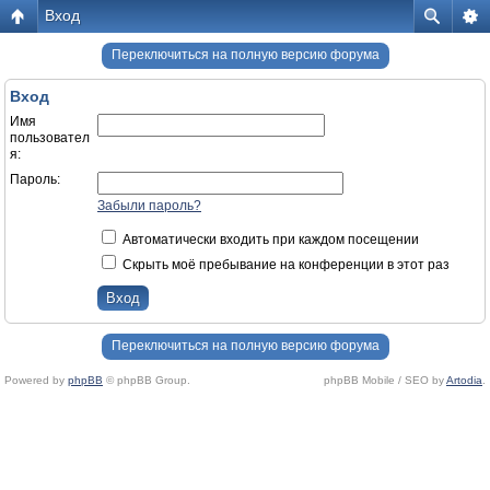
Вход
Переключиться на полную версию форума
Вход
Имя
пользовател
я:
Пароль:
Забыли пароль?
Автоматически входить при каждом посещении
Скрыть моё пребывание на конференции в этот раз
Переключиться на полную версию форума
Powered by
phpBB
© phpBB Group.
phpBB Mobile / SEO by
Artodia
.