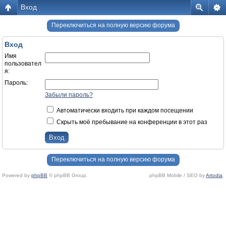
Вход
Переключиться на полную версию форума
Вход
Имя
пользовател
я:
Пароль:
Забыли пароль?
Автоматически входить при каждом посещении
Скрыть моё пребывание на конференции в этот раз
Переключиться на полную версию форума
Powered by
phpBB
© phpBB Group.
phpBB Mobile / SEO by
Artodia
.