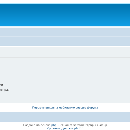
ии
от раз
Переключиться на мобильную версию форума
Создано на основе
phpBB
® Forum Software © phpBB Group
Русская поддержка phpBB