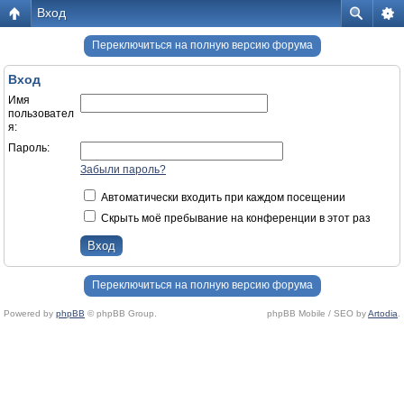
Вход
Переключиться на полную версию форума
Вход
Имя
пользовател
я:
Пароль:
Забыли пароль?
Автоматически входить при каждом посещении
Скрыть моё пребывание на конференции в этот раз
Переключиться на полную версию форума
Powered by
phpBB
© phpBB Group.
phpBB Mobile / SEO by
Artodia
.