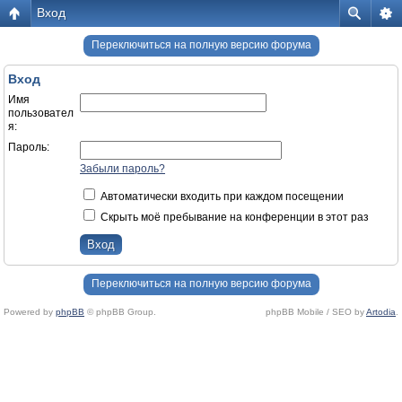
Вход
Переключиться на полную версию форума
Вход
Имя
пользовател
я:
Пароль:
Забыли пароль?
Автоматически входить при каждом посещении
Скрыть моё пребывание на конференции в этот раз
Переключиться на полную версию форума
Powered by
phpBB
© phpBB Group.
phpBB Mobile / SEO by
Artodia
.