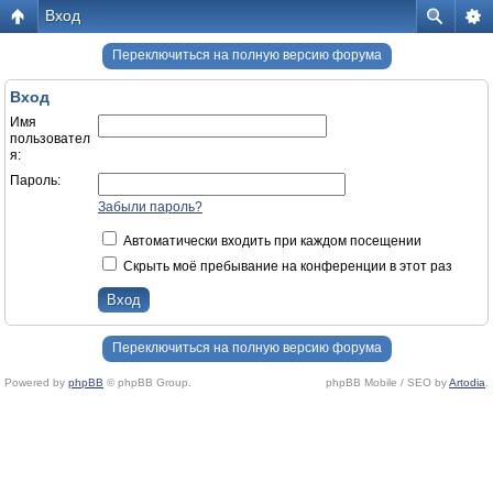
Вход
Переключиться на полную версию форума
Вход
Имя
пользовател
я:
Пароль:
Забыли пароль?
Автоматически входить при каждом посещении
Скрыть моё пребывание на конференции в этот раз
Переключиться на полную версию форума
Powered by
phpBB
© phpBB Group.
phpBB Mobile / SEO by
Artodia
.