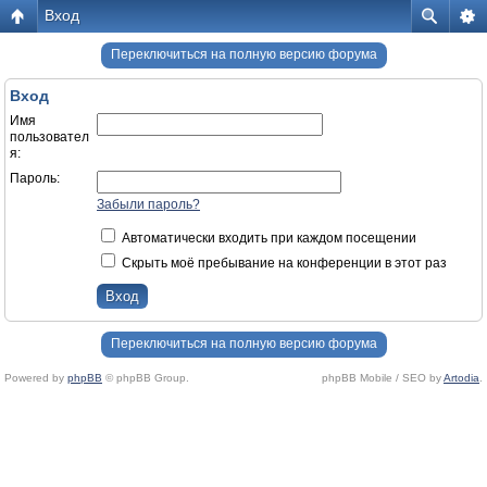
Вход
Переключиться на полную версию форума
Вход
Имя
пользовател
я:
Пароль:
Забыли пароль?
Автоматически входить при каждом посещении
Скрыть моё пребывание на конференции в этот раз
Переключиться на полную версию форума
Powered by
phpBB
© phpBB Group.
phpBB Mobile / SEO by
Artodia
.