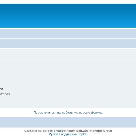
ии
от раз
Переключиться на мобильную версию форума
Создано на основе
phpBB
® Forum Software © phpBB Group
Русская поддержка phpBB