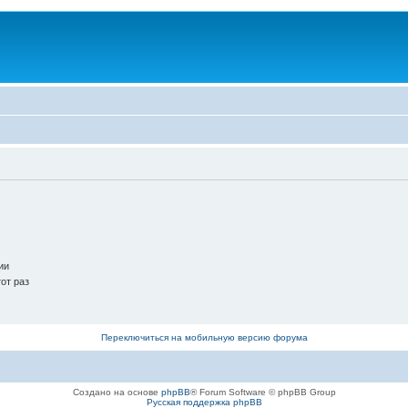
ии
от раз
Переключиться на мобильную версию форума
Создано на основе
phpBB
® Forum Software © phpBB Group
Русская поддержка phpBB