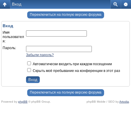
Вход
Переключиться на полную версию форума
Вход
Имя
пользовател
я:
Пароль:
Забыли пароль?
Автоматически входить при каждом посещении
Скрыть моё пребывание на конференции в этот раз
Переключиться на полную версию форума
Powered by
phpBB
© phpBB Group.
phpBB Mobile / SEO by
Artodia
.