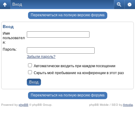
Вход
Переключиться на полную версию форума
Вход
Имя
пользовател
я:
Пароль:
Забыли пароль?
Автоматически входить при каждом посещении
Скрыть моё пребывание на конференции в этот раз
Переключиться на полную версию форума
Powered by
phpBB
© phpBB Group.
phpBB Mobile / SEO by
Artodia
.