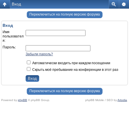
Вход
Переключиться на полную версию форума
Вход
Имя
пользовател
я:
Пароль:
Забыли пароль?
Автоматически входить при каждом посещении
Скрыть моё пребывание на конференции в этот раз
Переключиться на полную версию форума
Powered by
phpBB
© phpBB Group.
phpBB Mobile / SEO by
Artodia
.