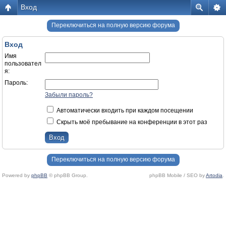
Вход
Переключиться на полную версию форума
Вход
Имя
пользовател
я:
Пароль:
Забыли пароль?
Автоматически входить при каждом посещении
Скрыть моё пребывание на конференции в этот раз
Переключиться на полную версию форума
Powered by
phpBB
© phpBB Group.
phpBB Mobile / SEO by
Artodia
.