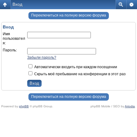
Вход
Переключиться на полную версию форума
Вход
Имя
пользовател
я:
Пароль:
Забыли пароль?
Автоматически входить при каждом посещении
Скрыть моё пребывание на конференции в этот раз
Переключиться на полную версию форума
Powered by
phpBB
© phpBB Group.
phpBB Mobile / SEO by
Artodia
.