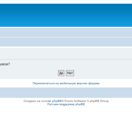
румом?
Переключиться на мобильную версию форума
Создано на основе
phpBB
® Forum Software © phpBB Group
Русская поддержка phpBB