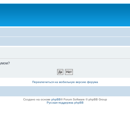
румом?
Переключиться на мобильную версию форума
Создано на основе
phpBB
® Forum Software © phpBB Group
Русская поддержка phpBB