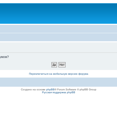
румом?
Переключиться на мобильную версию форума
Создано на основе
phpBB
® Forum Software © phpBB Group
Русская поддержка phpBB