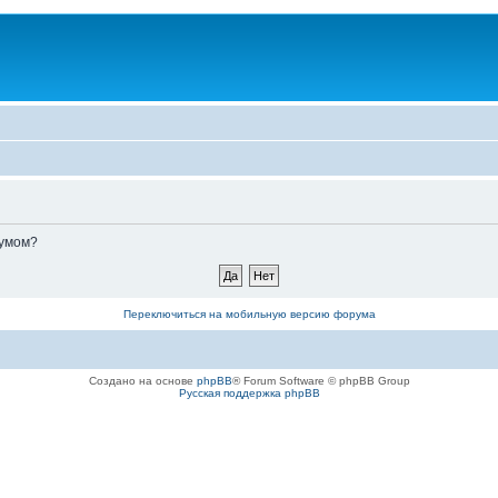
румом?
Переключиться на мобильную версию форума
Создано на основе
phpBB
® Forum Software © phpBB Group
Русская поддержка phpBB