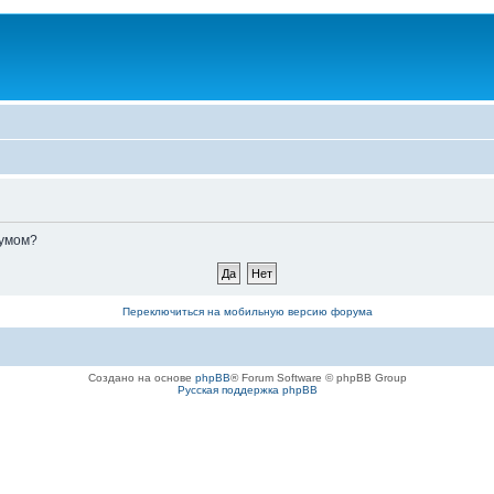
румом?
Переключиться на мобильную версию форума
Создано на основе
phpBB
® Forum Software © phpBB Group
Русская поддержка phpBB