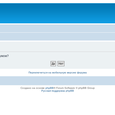
румом?
Переключиться на мобильную версию форума
Создано на основе
phpBB
® Forum Software © phpBB Group
Русская поддержка phpBB